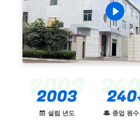
2003
24
2003
240
설립 년도
종업 원수