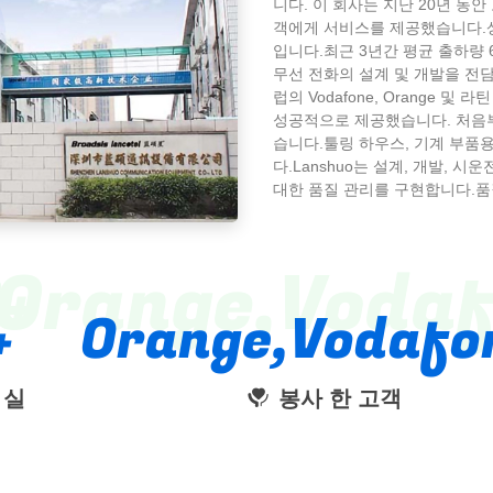
니다. 이 회사는 지난 20년 동
객에게 서비스를 제공했습니다.상
입니다.최근 3년간 평균 출하량 6
무선 전화의 설계 및 개발을 전
럽의 Vodafone, Orange 및 라
성공적으로 제공했습니다. 처음부터
습니다.툴링 하우스, 기계 부품용
다.Lanshuo는 설계, 개발,
대한 품질 관리를 구현합니다.품
들어오는 재료에서 완제품 포장
은 ISO9001, ISO14001 및 I
의 제조 자회사인 Foshan Lanshu
0
Orange,Voda
는 브랜드 고객에게 고정 무선 
되어 있으며 탁상 전...
Orange,Vodafo
 실
봉사 한 고객