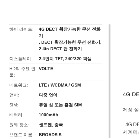
butto
하이 라이트
4G DECT 확장가능한 무선 전화
기
,
DECT 확장가능한 무선 전화기
,
2.4in DECT 답 전화기
디스플레이
2.4인치 TFT, 240*320 픽셀
HD의 주요 인
VOLTE
물
네트워크
LTE / WCDMA / GSM
4G D
언어
다중 언어
SIM
듀얼 심 또는 홀결 SIM
제품 
배터리
1000mAh
4G D
원래 장소
센즈헨, 중국
세계에서
브랜드 이름
BROADSIS