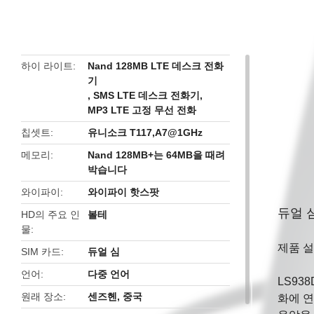
butto
하이 라이트
Nand 128MB LTE 데스크 전화
기
,
SMS LTE 데스크 전화기
,
MP3 LTE 고정 무선 전화
칩셋트
유니소크 T117,A7@1GHz
메모리
Nand 128MB+는 64MB을 때려
박습니다
와이파이
와이파이 핫스팟
듀얼 심
HD의 주요 인
볼테
물
제품 설
SIM 카드
듀얼 심
언어
다중 언어
LS93
원래 장소
센즈헨, 중국
화에 