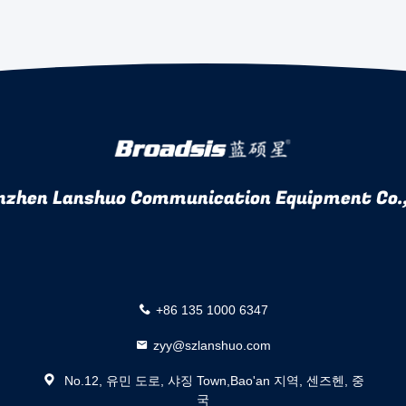
nzhen Lanshuo Communication Equipment Co.,
+86 135 1000 6347
zyy@szlanshuo.com
No.12, 유민 도로, 샤징 Town,Bao'an 지역, 센즈헨, 중
국