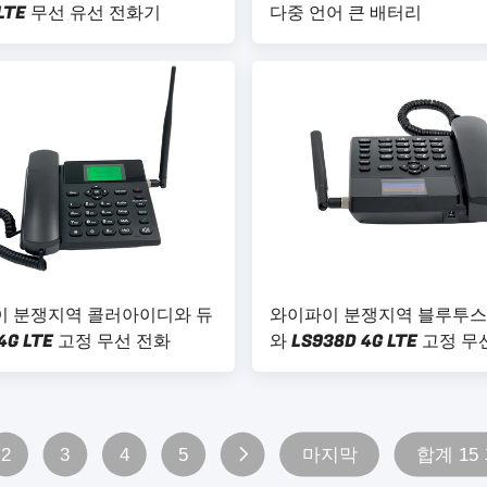
LTE 무선 유선 전화기
다중 언어 큰 배터리
 분쟁지역 콜러아이디와 듀
와이파이 분쟁지역 블루투스 4
 4G LTE 고정 무선 전화
와 LS938D 4G LTE 고정 
의 주요 인물
2
3
4
5
마지막
합계 15